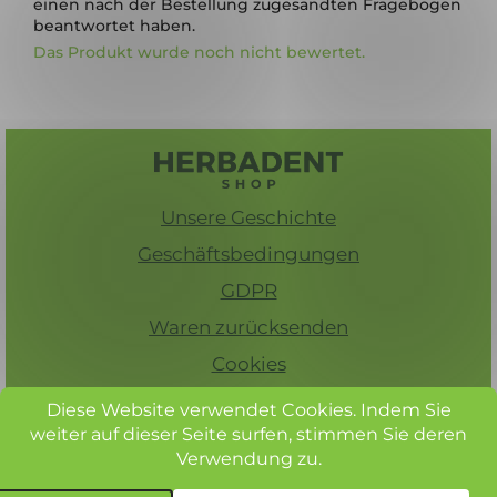
einen nach der Bestellung zugesandten Fragebogen
beantwortet haben.
Das Produkt wurde noch nicht bewertet.
F
u
ß
Unsere Geschichte
z
e
Geschäftsbedingungen
i
GDPR
l
Waren zurücksenden
e
Cookies
Kontakt
Diese Website verwendet Cookies.
Indem Sie
weiter auf dieser Seite surfen, stimmen Sie deren
Verwendung zu.