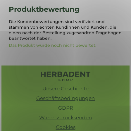
Produktbewertung
Die Kundenbewertungen sind verifiziert und
stammen von echten Kundinnen und Kunden, die
einen nach der Bestellung zugesandten Fragebogen
beantwortet haben.
Das Produkt wurde noch nicht bewertet.
F
u
ß
Unsere Geschichte
z
e
Geschäftsbedingungen
i
GDPR
l
Waren zurücksenden
e
Cookies