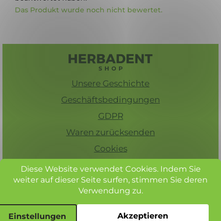
Das Produkt wurde noch nicht bewertet.
F
u
ß
Unsere Geschichte
z
e
Geschäftsbedingungen
i
GDPR
l
Waren zurücksenden
e
Cookies
Kontakt
Diese Website verwendet Cookies.
Indem Sie
weiter auf dieser Seite surfen, stimmen Sie deren
Verwendung zu.
© Herbadent, alle Rechte vorbehalten
Akzeptieren
Einstellungen