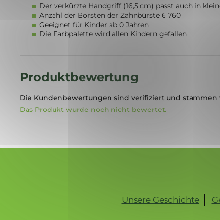
Der verkürzte Handgriff (16,5 cm) passt auch in klei
Anzahl der Borsten der Zahnbürste 6 760
Geeignet für Kinder ab 0 Jahren
Die Farbpalette wird allen Kindern gefallen
Produktbewertung
Die Kundenbewertungen sind verifiziert und stammen 
Das Produkt wurde noch nicht bewertet.
F
u
ß
z
Unsere Geschichte
G
e
i