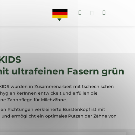
Suchen
Warenko
Login
AKTIONEN
ZAHNPASTEN
KIDS
it ultrafeinen Fasern grün
KIDS wurden in Zusammenarbeit mit tschechischen
ygienikerInnen entwickelt und erfüllen die
ne Zahnpflege für Milchzähne.
iden Richtungen verkleinerte Bürstenkopf ist mit
t und ermöglicht ein optimales Putzen der Zähne von