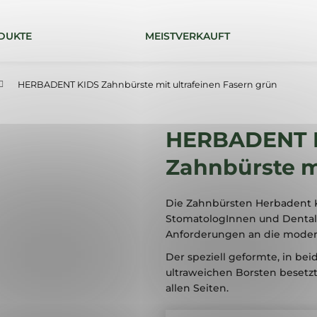
DUKTE
MEISTVERKAUFT
Was suchen Sie?
HERBADENT KIDS Zahnbürste mit ultrafeinen Fasern grün
SUCHEN
HERBADENT 
Zahnbürste m
Die Zahnbürsten Herbadent 
StomatologInnen und Dentalh
Anforderungen an die moder
Der speziell geformte, in be
ultraweichen Borsten besetz
allen Seiten.