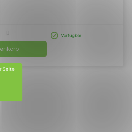
Verfügbar
renkorb
r Seite
er