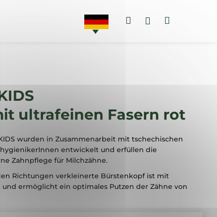
Suchen
Warenko
Login
AKTIONEN
ZAHNPASTEN
KIDS
t ultrafeinen Fasern rot
KIDS wurden in Zusammenarbeit mit tschechischen
ygienikerInnen entwickelt und erfüllen die
ne Zahnpflege für Milchzähne.
iden Richtungen verkleinerte Bürstenkopf ist mit
t und ermöglicht ein optimales Putzen der Zähne von