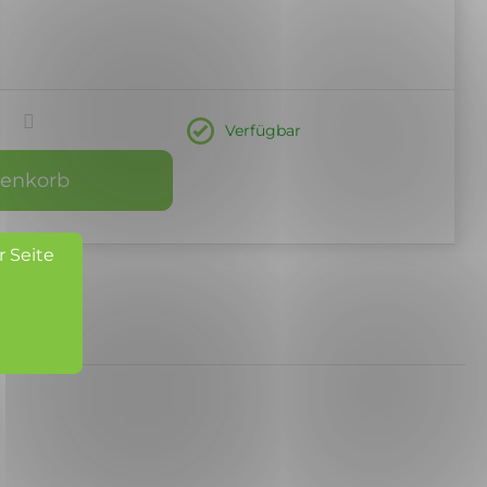
Verfügbar
renkorb
r Seite
er