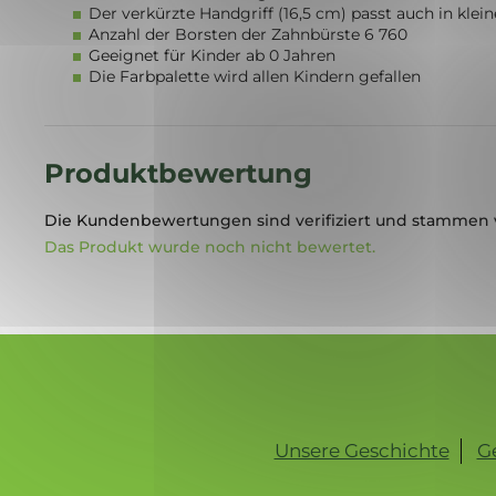
Der verkürzte Handgriff (16,5 cm) passt auch in klei
Anzahl der Borsten der Zahnbürste 6 760
Geeignet für Kinder ab 0 Jahren
Die Farbpalette wird allen Kindern gefallen
Produktbewertung
Die Kundenbewertungen sind verifiziert und stammen 
Das Produkt wurde noch nicht bewertet.
F
u
ß
z
Unsere Geschichte
G
e
i