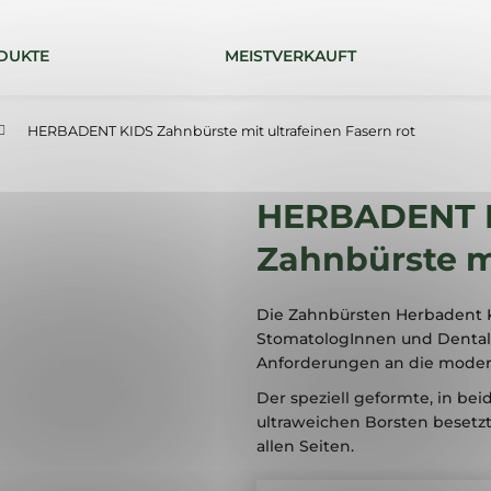
DUKTE
MEISTVERKAUFT
Was suchen Sie?
HERBADENT KIDS Zahnbürste mit ultrafeinen Fasern rot
SUCHEN
HERBADENT 
Zahnbürste mi
Die Zahnbürsten Herbadent 
StomatologInnen und Dentalh
Anforderungen an die moder
Der speziell geformte, in be
ultraweichen Borsten besetz
allen Seiten.