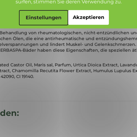
surfen, stimmen Sie deren Verwendung zu.
eseitigung rheumatischer Schmerzen
Akzeptieren
Einstellungen
d, hat außerdem krampflösende und antirheumatische Wirkun
r Behandlung von rheumatologischen, nicht-entzündlichen und 
rischen Ölen, die eine antirheumatische und entzündungshem
elverspannungen und lindert Muskel- und Gelenkschmerzen.
 HERBASPA-Bäder haben diese Eigenschaften, die speziellen ä
d Castor Oil, Maris sal, Parfum, Urtica Dioica Extract, Lavand
ract, Chamomilla Recutita Flower Extract, Humulus Lupulus Extr
42090, CI 19140.