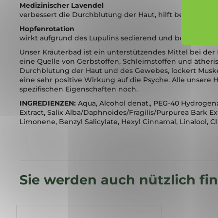
Medizinischer Lavendel
verbessert die Durchblutung der Haut, hilft bei der B
Hopfenrotation
wirkt aufgrund des Lupulins sedierend und beruhigen
Unser Kräuterbad ist ein unterstützendes Mittel bei de
eine Quelle von Gerbstoffen, Schleimstoffen und äthe
Durchblutung der Haut und des Gewebes, lockert Musk
eine sehr positive Wirkung auf die Psyche. Alle unsere
spezifischen Eigenschaften noch.
INGREDIENZEN:
Aqua, Alcohol denat., PEG-40 Hydrogenate
Extract, Salix Alba/Daphnoides/Fragilis/Purpurea Bark Ext
Limonene, Benzyl Salicylate, Hexyl Cinnamal, Linalool, CI 