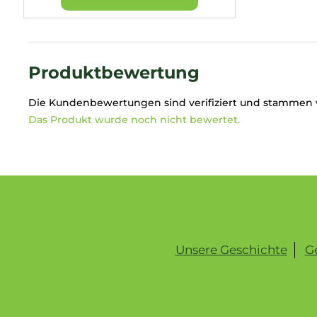
Produktbewertung
Die Kundenbewertungen sind verifiziert und stammen 
Das Produkt wurde noch nicht bewertet.
F
u
ß
z
Unsere Geschichte
G
e
i
l
e