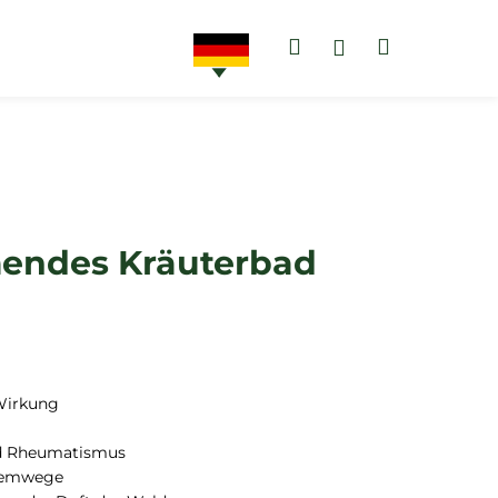
Suchen
Warenko
Login
AKTIONEN
ZAHNPASTEN
endes Kräuterbad
Wirkung
nd Rheumatismus
Atemwege