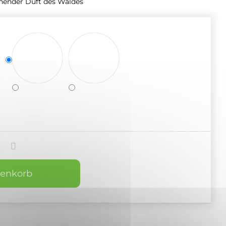
hender Duft des Waldes
renkorb