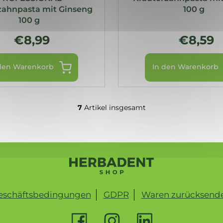
zahnpasta mit Ginseng
100 g
100 g
€8,99
€8,59
den Warenkorb
In den Warenkorb
7
Artikel insgesamt
S
t
e
u
e
r
e
l
eschäftsbedingungen
GDPR
Waren zurücksend
e
m
e