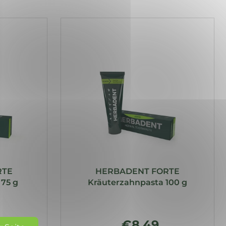
RTE
HERBADENT FORTE
75 g
Kräuterzahnpasta 100 g
€8,49