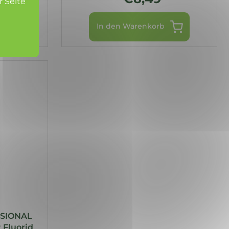
r Seite
In den Warenkorb
SIONAL
 Fluorid