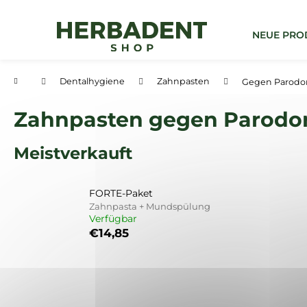
W
Zum
Inhalt
a
springen
Zurück
Zurück
NEUE PRO
r
zum
zum
e
Einkaufen
Einkaufen
n
Startseite
Dentalhygiene
Zahnpasten
Gegen Parodon
k
o
Zahnpasten gegen Parodon
r
b
Meistverkauft
FORTE-Paket
Zahnpasta + Mundspülung
Verfügbar
€14,85