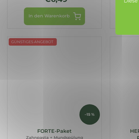
Diese
In den Warenkorb
In 
GÜNSTIGES ANGEBOT
–15 %
FORTE-Paket
HE
Zahnpasta + Mundspülung