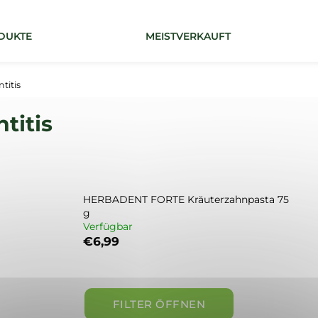
DUKTE
MEISTVERKAUFT
Was suchen Sie?
titis
titis
SUCHEN
HERBADENT FORTE Kräuterzahnpasta 75
g
Verfügbar
€6,99
FILTER ÖFFNEN