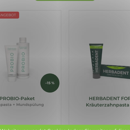
ANGEBOT
–15 %
PROBIO-Paket
HERBADENT FO
pasta + Mundspülung
Kräuterzahnpasta 
€16,55
€6,99