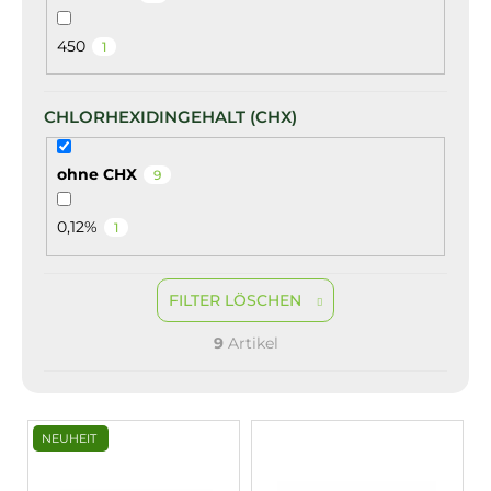
450
1
CHLORHEXIDINGEHALT (CHX)
ohne CHX
9
0,12%
1
FILTER LÖSCHEN
9
Artikel
L
NEUHEIT
i
s