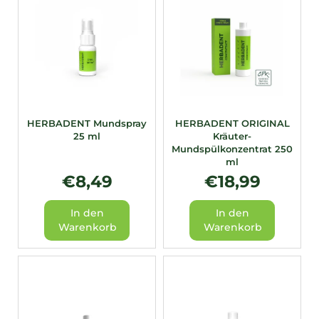
t
e
d
e
r
P
r
HERBADENT Mundspray
HERBADENT ORIGINAL
25 ml
Kräuter-
o
Mundspülkonzentrat 250
d
ml
u
€8,49
€18,99
k
In den
In den
t
Warenkorb
Warenkorb
e