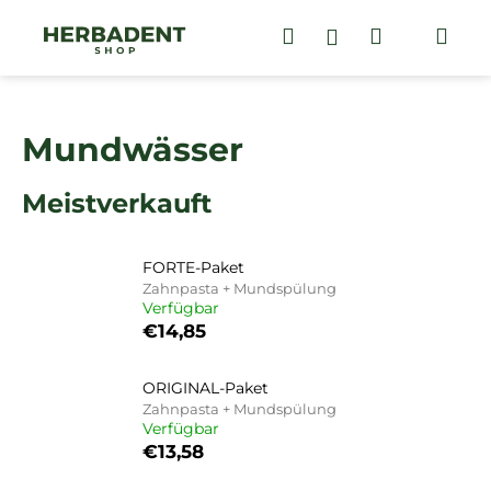
W
Zum
Inhalt
Suchen
Warenko
Me
Login
a
springen
Zurück
Zurück
r
zum
zum
e
W
n
Mundwässer
a
k
s
o
Meistverkauft
s
r
u
b
c
FORTE-Paket
h
Zahnpasta + Mundspülung
Verfügbar
e
€14,85
n
S
ORIGINAL-Paket
i
Zahnpasta + Mundspülung
e
Verfügbar
€13,58
?