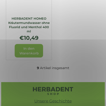
HERBADENT HOMEO
Kräutermundwasser ohne
Fluorid und Menthol 400
ml
€10,49
In den
Warenkorb
9
Artikel insgesamt
S
t
e
F
u
u
e
r
ß
Unsere Geschichte
e
z